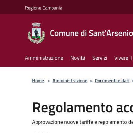
Salta al contenuto principale
Regione Campania
Comune di Sant'Arseni
Amministrazione
Novità
Servizi
Vivere 
Home
>
Amministrazione
>
Documenti e dati
Regolamento ac
Approvazione nuove tariffe e regolamento del