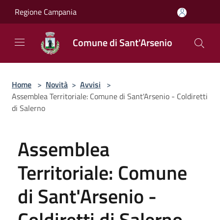
Salta al contenuto principale
Regione Campania
Comune di Sant'Arsenio
Home
>
Novità
>
Avvisi
>
Assemblea Territoriale: Comune di Sant'Arsenio - Coldiretti
di Salerno
Assemblea
Territoriale: Comune
di Sant'Arsenio -
Coldiretti di Salerno