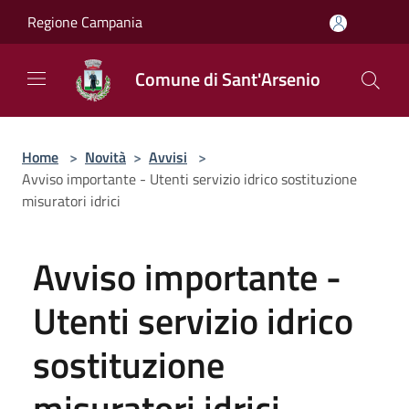
Salta al contenuto principale
Regione Campania
Comune di Sant'Arsenio
Home
>
Novità
>
Avvisi
>
Avviso importante - Utenti servizio idrico sostituzione
misuratori idrici
Avviso importante -
Utenti servizio idrico
sostituzione
misuratori idrici