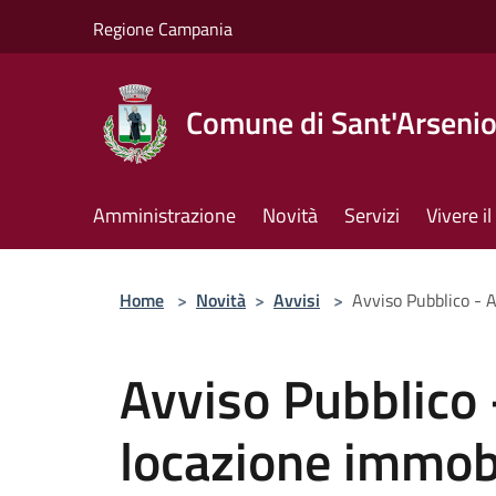
Salta al contenuto principale
Regione Campania
Comune di Sant'Arseni
Amministrazione
Novità
Servizi
Vivere 
Home
>
Novità
>
Avvisi
>
Avviso Pubblico - A
Avviso Pubblico 
locazione immobi