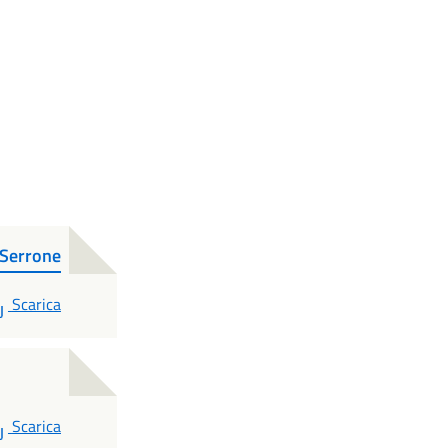
 Serrone
PDF
Scarica
PDF
Scarica