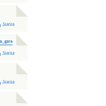
PDF
Scarica
la_gara
PDF
Scarica
PDF
Scarica