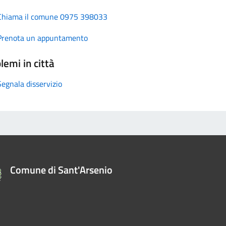
Chiama il comune 0975 398033
Prenota un appuntamento
lemi in città
Segnala disservizio
Comune di Sant'Arsenio