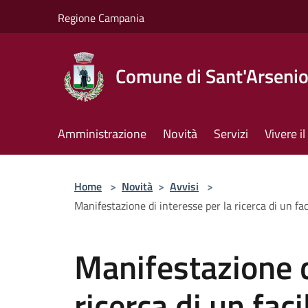
Salta al contenuto principale
Regione Campania
Comune di Sant'Arseni
Amministrazione
Novità
Servizi
Vivere 
Home
>
Novità
>
Avvisi
>
Manifestazione di interesse per la ricerca di un fa
Manifestazione d
ricerca di un faci