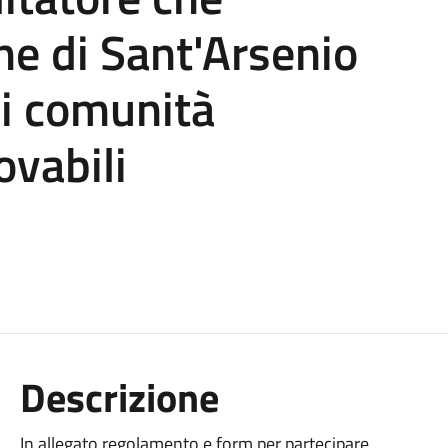
ne di Sant'Arsenio
di comunità
ovabili
Descrizione
In allegato regolamento e form per partecipare