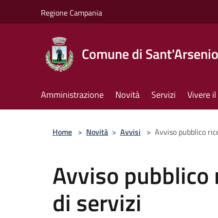
Salta al contenuto principale
Regione Campania
Comune di Sant'Arseni
Amministrazione
Novità
Servizi
Vivere 
Home
>
Novità
>
Avvisi
>
Avviso pubblico ric
Avviso pubblico 
di servizi