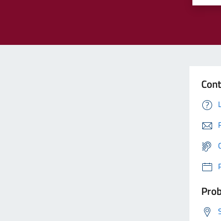
Cont
Prob