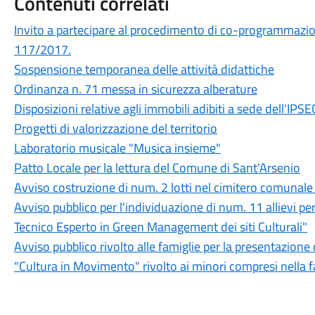
Contenuti correlati
Invito a partecipare al procedimento di co-programmazione 
117/2017.
Sospensione temporanea delle attività didattiche
Ordinanza n. 71 messa in sicurezza alberature
Disposizioni relative agli immobili adibiti a sede dell'IPS
Progetti di valorizzazione del territorio
Laboratorio musicale "Musica insieme"
Patto Locale per la lettura del Comune di Sant'Arsenio
Avviso costruzione di num. 2 lotti nel cimitero comunale
Avviso pubblico per l'individuazione di num. 11 allievi per
Tecnico Esperto in Green Management dei siti Culturali"
Avviso pubblico rivolto alle famiglie per la presentazion
"Cultura in Movimento" rivolto ai minori compresi nella f