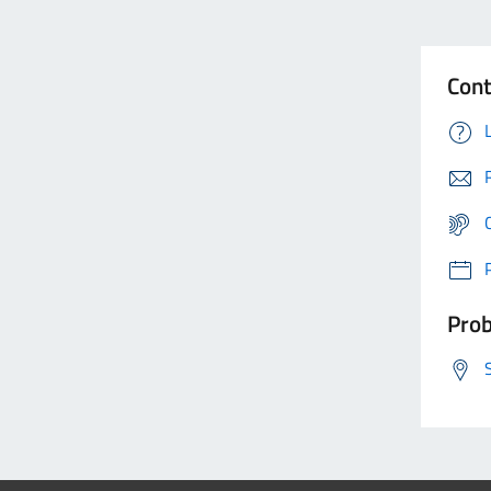
Cont
Prob