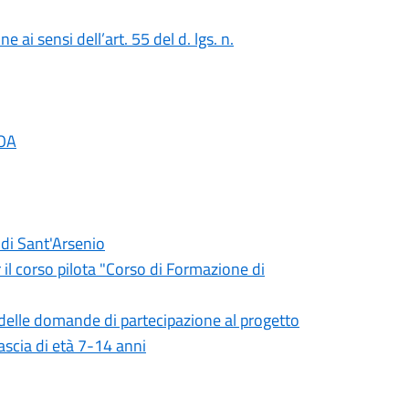
ai sensi dell’art. 55 del d. lgs. n.
EOA
 di Sant'Arsenio
 il corso pilota "Corso di Formazione di
e delle domande di partecipazione al progetto
ascia di età 7-14 anni