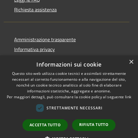
Richiesta assistenza
Amministrazione trasparente
Informativa privacy
Note legali
×
Informazioni sui cookie
Dichiarazione di accessibilità
Questo sito web utilizza cookie tecnici e assimilati strettamente
necessari al corretto funzionamento e alla navigazione del sito,
nonché un cookie tecnico analitico al solo fine di elaborare
informazioni statistiche, aggregate e anonime.
Per maggiori dettagli, può consultare la cookie policy al seguente
link
RSS
Copyright © 2026 • Comune di
Accessibilità
Sant'Arsenio • Powered by
STRETTAMENTE NECESSARI
Privacy
Municipium
Accesso
•
Cookie
redazione
RIFIUTA TUTTO
ACCETTA TUTTO
Mappa del sito
Sito Precedente