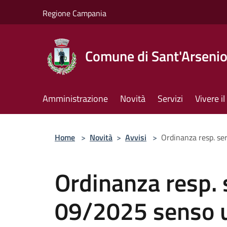
Salta al contenuto principale
Regione Campania
Comune di Sant'Arseni
Amministrazione
Novità
Servizi
Vivere 
Home
>
Novità
>
Avvisi
>
Ordinanza resp. ser
Ordinanza resp. s
09/2025 senso un