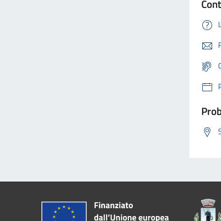
Cont
Prob