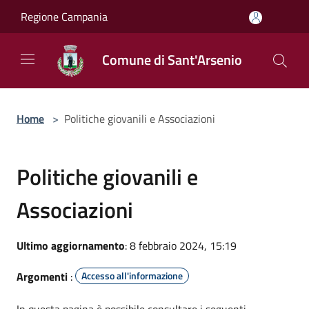
Salta al contenuto principale
Regione Campania
Comune di Sant'Arsenio
Home
>
Politiche giovanili e Associazioni
Politiche giovanili e
Associazioni
Ultimo aggiornamento
: 8 febbraio 2024, 15:19
Argomenti
:
Accesso all'informazione
In questa pagina è possibile consultare i seguenti