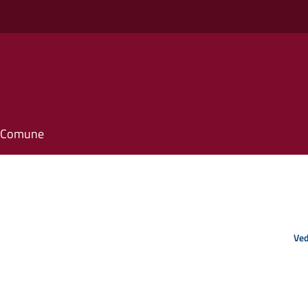
o
il Comune
Ved