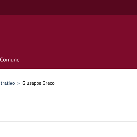
o
il Comune
trativo
>
Giuseppe Greco