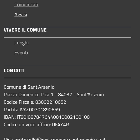
Comunicati
Avvisi
VIVERE IL COMUNE
Luoghi
Eventi
CONTATTI
Comune di Sant'Arsenio
Piazza Domenico Pica 1 - 84037 - Sant'Arsenio
Codice Fiscale: 83002210652
Partita IVA: 00701890659
IBAN: IT80J0878476440010002100100
Codice univoco ufficio: UF4Y4R
PEC:
protocollo@pec.comune.santarsenio.sa.it