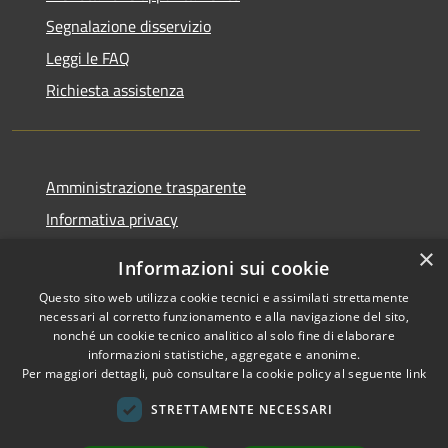
Segnalazione disservizio
Leggi le FAQ
Richiesta assistenza
Amministrazione trasparente
Informativa privacy
Note legali
×
Informazioni sui cookie
Dichiarazione di accessibilità
Questo sito web utilizza cookie tecnici e assimilati strettamente
necessari al corretto funzionamento e alla navigazione del sito,
nonché un cookie tecnico analitico al solo fine di elaborare
informazioni statistiche, aggregate e anonime.
Per maggiori dettagli, può consultare la cookie policy al seguente
link
RSS
Copyright © 2026 • Comune di
Accessibilità
Sant'Arsenio • Powered by
STRETTAMENTE NECESSARI
Privacy
Municipium
Accesso
•