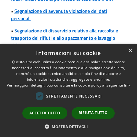
•
Segnalazione di avvenuta violazione dei dati
personali
•
Segnalazione di disservizio relativo alla raccolta e
trasporto dei rifiuti e allo spazzamento e lavaggio
delle strade
×
Informazioni sui cookie
•
Segnalazione di presunta violazione delle norme
Questo sito web utilizza cookie tecnici e assimilati strettamente
ambientali
necessari al corretto funzionamento e alla navigazione del sito,
nonché un cookie tecnico analitico al solo fine di elaborare
•
Segnalazione di presunto abuso edilizio
informazioni statistiche, aggregate e anonime.
Per maggiori dettagli, può consultare la cookie policy al seguente
link
•
Segnalazione di ritrovamento di una carcassa
animale
STRETTAMENTE NECESSARI
•
Segnalazione di un presunto maltrattamento di
RIFIUTA TUTTO
ACCETTA TUTTO
animali
MOSTRA DETTAGLI
•
Segnalazione, reclamo, suggerimento o
apprezzamento