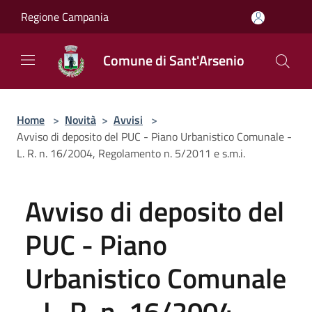
Salta al contenuto principale
Regione Campania
Comune di Sant'Arsenio
Home
>
Novità
>
Avvisi
>
Avviso di deposito del PUC - Piano Urbanistico Comunale -
L. R. n. 16/2004, Regolamento n. 5/2011 e s.m.i.
Avviso di deposito del
PUC - Piano
Urbanistico Comunale
- L. R. n. 16/2004,