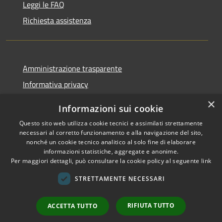
Leggi le FAQ
Richiesta assistenza
Amministrazione trasparente
Informativa privacy
Note legali
×
Informazioni sui cookie
Dichiarazione di accessibilità
Questo sito web utilizza cookie tecnici e assimilati strettamente
necessari al corretto funzionamento e alla navigazione del sito,
nonché un cookie tecnico analitico al solo fine di elaborare
informazioni statistiche, aggregate e anonime.
Per maggiori dettagli, può consultare la cookie policy al seguente
link
RSS
Copyright © 2026 • Comune di
Accessibilità
Sant'Arsenio • Powered by
STRETTAMENTE NECESSARI
Privacy
Municipium
Accesso
•
Cookie
redazione
RIFIUTA TUTTO
ACCETTA TUTTO
Mappa del sito