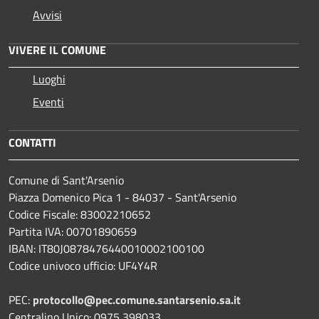
Avvisi
VIVERE IL COMUNE
Luoghi
Eventi
CONTATTI
Comune di Sant'Arsenio
Piazza Domenico Pica 1 - 84037 - Sant'Arsenio
Codice Fiscale: 83002210652
Partita IVA: 00701890659
IBAN: IT80J0878476440010002100100
Codice univoco ufficio: UF4Y4R
PEC:
protocollo@pec.comune.santarsenio.sa.it
Centralino Unico: 0975 398033