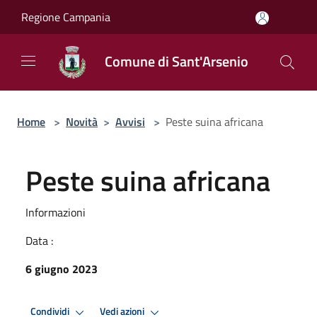
Salta al contenuto principale
Regione Campania
Comune di Sant'Arsenio
Home
>
Novità
>
Avvisi
>
Peste suina africana
Peste suina africana
Informazioni
Data :
6 giugno 2023
Condividi
Vedi azioni