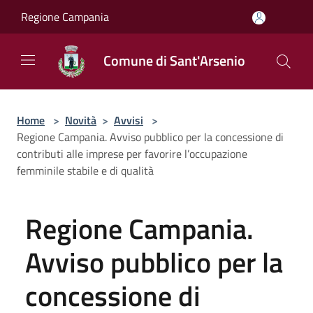
Salta al contenuto principale
Regione Campania
Comune di Sant'Arsenio
Home
>
Novità
>
Avvisi
>
Regione Campania. Avviso pubblico per la concessione di
contributi alle imprese per favorire l’occupazione
femminile stabile e di qualità
Regione Campania.
Avviso pubblico per la
concessione di