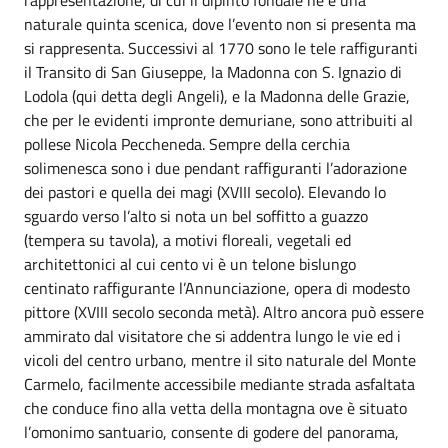
naturale quinta scenica, dove l’evento non si presenta ma
si rappresenta. Successivi al 1770 sono le tele raffiguranti
il Transito di San Giuseppe, la Madonna con S. Ignazio di
Lodola (qui detta degli Angeli), e la Madonna delle Grazie,
che per le evidenti impronte demuriane, sono attribuiti al
pollese Nicola Peccheneda. Sempre della cerchia
solimenesca sono i due pendant raffiguranti l’adorazione
dei pastori e quella dei magi (XVIII secolo). Elevando lo
sguardo verso l’alto si nota un bel soffitto a guazzo
(tempera su tavola), a motivi floreali, vegetali ed
architettonici al cui cento vi è un telone bislungo
centinato raffigurante l’Annunciazione, opera di modesto
pittore (XVIII secolo seconda metà). Altro ancora può essere
ammirato dal visitatore che si addentra lungo le vie ed i
vicoli del centro urbano, mentre il sito naturale del Monte
Carmelo, facilmente accessibile mediante strada asfaltata
che conduce fino alla vetta della montagna ove è situato
l’omonimo santuario, consente di godere del panorama,