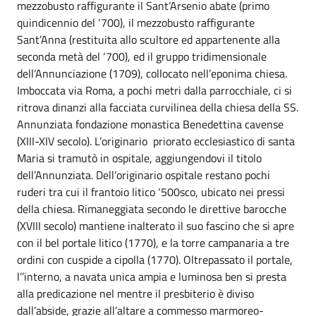
mezzobusto raffigurante il Sant’Arsenio abate (primo
quindicennio del ‘700), il mezzobusto raffigurante
Sant’Anna (restituita allo scultore ed appartenente alla
seconda metà del ‘700), ed il gruppo tridimensionale
dell’Annunciazione (1709), collocato nell’eponima chiesa.
Imboccata via Roma, a pochi metri dalla parrocchiale, ci si
ritrova dinanzi alla facciata curvilinea della chiesa della SS.
Annunziata fondazione monastica Benedettina cavense
(XIII-XIV secolo). L’originario priorato ecclesiastico di santa
Maria si tramutò in ospitale, aggiungendovi il titolo
dell’Annunziata. Dell’originario ospitale restano pochi
ruderi tra cui il frantoio litico ‘500sco, ubicato nei pressi
della chiesa. Rimaneggiata secondo le direttive barocche
(XVIII secolo) mantiene inalterato il suo fascino che si apre
con il bel portale litico (1770), e la torre campanaria a tre
ordini con cuspide a cipolla (1770). Oltrepassato il portale,
l’’interno, a navata unica ampia e luminosa ben si presta
alla predicazione nel mentre il presbiterio è diviso
dall’abside, grazie all’altare a commesso marmoreo-