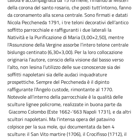
della corona del santo rosario, che posti tutt’intorno, fanno
da coronamento alla scena centrale. Sono firmati e datati
Nicola Peccheneda 1791, i tre teloni decorativi dell’antico
soffitto parrocchiale e raffiguranti i due laterali la
Natività e la Purificazione di Maria (3,00×2,50), mentre
l’Assunzione della Vergine assorbe l’intero telone centrale
bislungo centinato (6,30×3,00). Per la loro collocazione
originaria l’autore, conscio della visione dal basso verso
l’alto, non lesina l’utilizzo delle sue conoscenze sia dei
soffitti napoletani sia delle audaci inquadrature
prospettiche. Sempre del Peccheneda è il dipinto
raffigurante l’Angelo custode, rimontante al 1770.
Notevole all’interno della parrocchiale è la qualità delle
sculture lignee policrome, realizzate in buona parte da
Giacomo Colombo (Este 1662-‘663 Napoli 1731), e da altri
scultori napoletani. Ma l’intensa opera del patavino
colpisce per la sua mole, qui documentata da ben 4
sculture: il San Vito martire (1706), il Crocifisso (1712), il