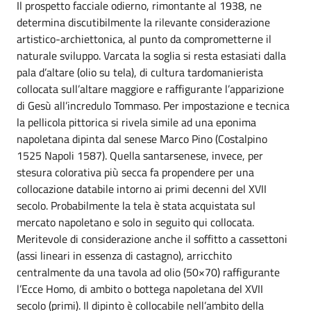
Il prospetto facciale odierno, rimontante al 1938, ne
determina discutibilmente la rilevante considerazione
artistico-archiettonica, al punto da comprometterne il
naturale sviluppo. Varcata la soglia si resta estasiati dalla
pala d’altare (olio su tela), di cultura tardomanierista
collocata sull’altare maggiore e raffigurante l’apparizione
di Gesù all’incredulo Tommaso. Per impostazione e tecnica
la pellicola pittorica si rivela simile ad una eponima
napoletana dipinta dal senese Marco Pino (Costalpino
1525 Napoli 1587). Quella santarsenese, invece, per
stesura colorativa più secca fa propendere per una
collocazione databile intorno ai primi decenni del XVII
secolo. Probabilmente la tela è stata acquistata sul
mercato napoletano e solo in seguito qui collocata.
Meritevole di considerazione anche il soffitto a cassettoni
(assi lineari in essenza di castagno), arricchito
centralmente da una tavola ad olio (50×70) raffigurante
l’Ecce Homo, di ambito o bottega napoletana del XVII
secolo (primi). Il dipinto è collocabile nell’ambito della