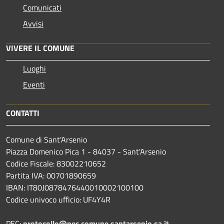
Comunicati
Avvisi
VIVERE IL COMUNE
Luoghi
Eventi
CONTATTI
Comune di Sant'Arsenio
Piazza Domenico Pica 1 - 84037 - Sant'Arsenio
Codice Fiscale: 83002210652
Partita IVA: 00701890659
IBAN: IT80J0878476440010002100100
Codice univoco ufficio: UF4Y4R
PEC:
protocollo@pec.comune.santarsenio.sa.it