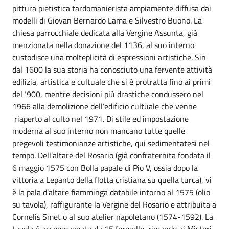
pittura pietistica tardomanierista ampiamente diffusa dai
modelli di Giovan Bernardo Lama e Silvestro Buono. La
chiesa parrocchiale dedicata alla Vergine Assunta, già
menzionata nella donazione del 1136, al suo interno
custodisce una molteplicità di espressioni artistiche. Sin
dal 1600 la sua storia ha conosciuto una fervente attività
edilizia, artistica e cultuale che si è protratta fino ai primi
del ‘900, mentre decisioni più drastiche condussero nel
1966 alla demolizione dell’edificio cultuale che venne
riaperto al culto nel 1971. Di stile ed impostazione
moderna al suo interno non mancano tutte quelle
pregevoli testimonianze artistiche, qui sedimentatesi nel
tempo. Dell’altare del Rosario (già confraternita fondata il
6 maggio 1575 con Bolla papale di Pio V, ossia dopo la
vittoria a Lepanto della flotta cristiana su quella turca), vi
è la pala d’altare fiamminga databile intorno al 1575 (olio
su tavola), raffigurante la Vergine del Rosario e attribuita a
Cornelis Smet o al suo atelier napoletano (1574-1592). La
tavola è accompagnata da 15 formelle, rimando ai Misteri