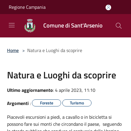
Salta al contenuto principale
Regione Campania
Comune di Sant'Arsenio
Home
>
Natura e Luoghi da scoprire
Natura e Luoghi da scoprire
Ultimo aggiornamento
: 4 aprile 2023, 11:10
Argomenti
:
Foreste
Turismo
Piacevoli escursioni a piedi, a cavallo o in bicicletta si
possono fare sui monti che circondano il paese, seguendo
la strada pubblica che conduce al santuario della Vergine